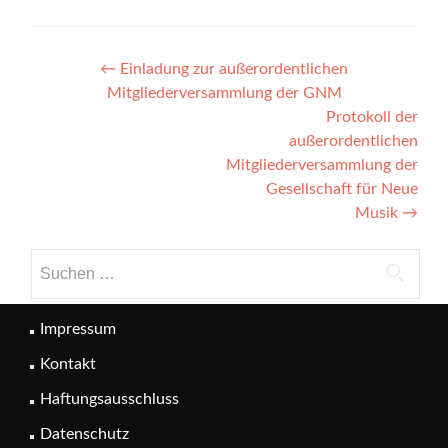
Post
←
Einladung zur außerordentlichen
Mitgliederversammlung der GNM
navigation
Protokoll der
außerordentlichen
Mitgliederversammlung der
Gesellschaft für Neue
Musik
→
Suchen
nach:
Impressum
Kontakt
Haftungsausschluss
Datenschutz